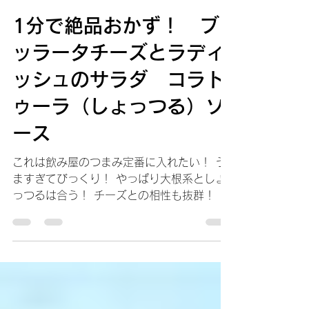
artemiacucina
2022年7月8日
読了時間: 2分
1分で絶品おかず！ ブ
ッラータチーズとラディ
ッシュのサラダ コラト
ゥーラ（しょっつる）ソ
ース
これは飲み屋のつまみ定番に入れたい！ う
ますぎてびっくり！ やっぱり大根系としょ
っつるは合う！ チーズとの相性も抜群！ 最
高のつまみにもなるし、サラダとして食べて
も抜群です！ ブッラータの代わりにモツァ
レッラでも代用できます。 パンに乗せて食