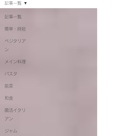
記事一覧
記事一覧
簡単・時短
ベジタリア
ン
メイン料理
パスタ
前菜
和食
菌活イタリ
アン
ジャム