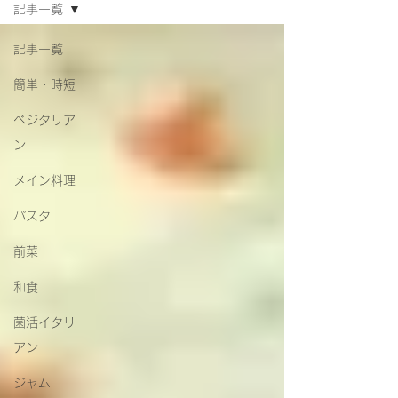
記事一覧
記事一覧
簡単・時短
ベジタリア
ン
メイン料理
パスタ
前菜
和食
菌活イタリ
アン
ジャム