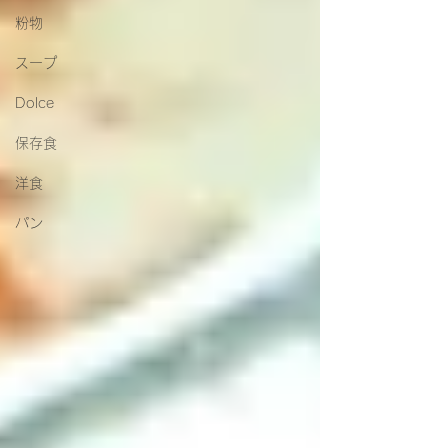
粉物
スープ
Dolce
保存食
洋食
パン