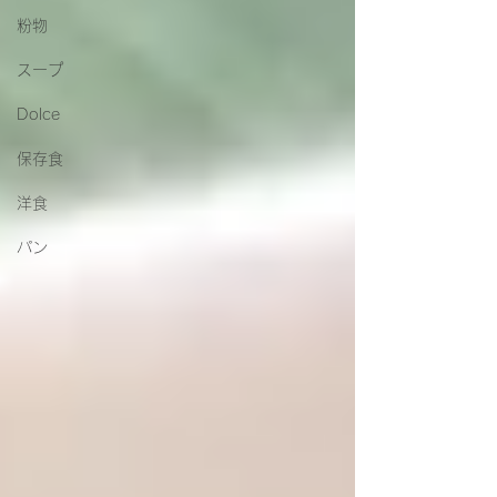
粉物
スープ
Dolce
保存食
洋食
パン