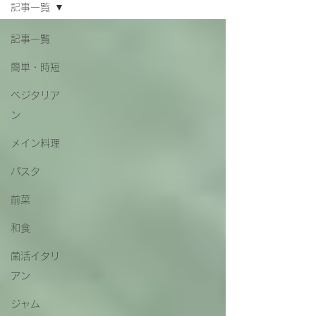
記事一覧
記事一覧
簡単・時短
ベジタリア
ン
メイン料理
パスタ
前菜
和食
菌活イタリ
アン
ジャム