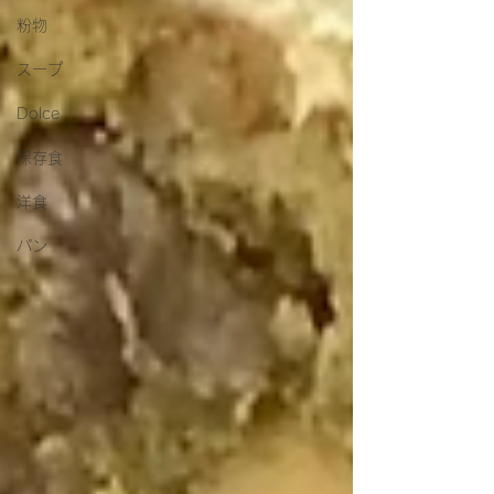
粉物
スープ
Dolce
保存食
洋食
パン