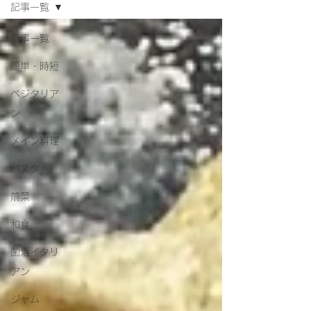
記事一覧
記事一覧
簡単・時短
ベジタリア
ン
メイン料理
パスタ
前菜
和食
菌活イタリ
アン
ジャム