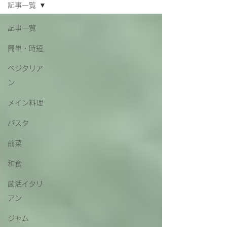
記事一覧
記事一覧
簡単・時短
ベジタリア
ン
メイン料理
パスタ
前菜
和食
菌活イタリ
アン
ジャム