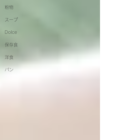
粉物
スープ
Dolce
保存食
洋食
パン