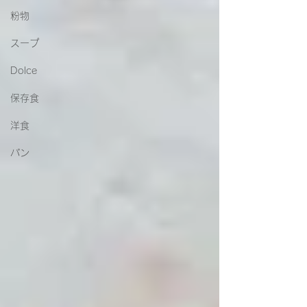
粉物
スープ
Dolce
保存食
洋食
パン