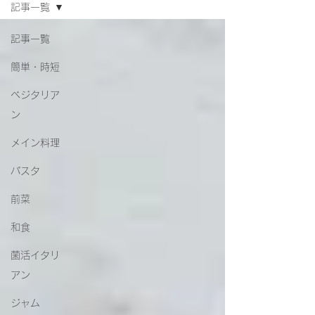
記事一覧
記事一覧
簡単・時短
ベジタリア
ン
メイン料理
パスタ
前菜
和食
菌活イタリ
アン
ジャム