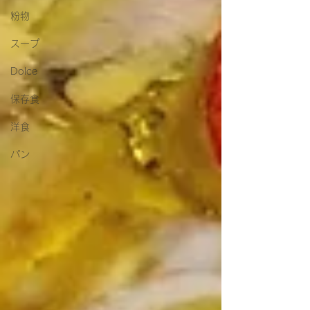
粉物
スープ
Dolce
保存食
洋食
パン