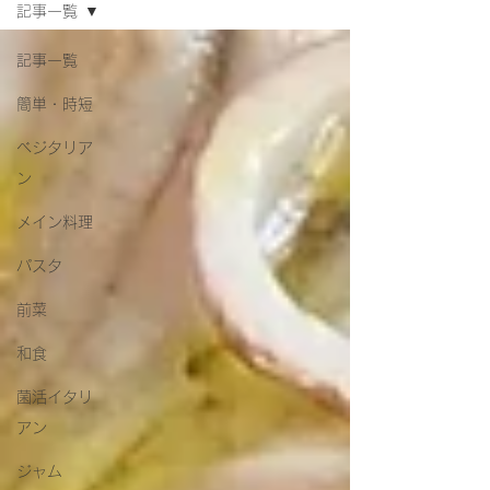
記事一覧
記事一覧
簡単・時短
ベジタリア
ン
メイン料理
パスタ
前菜
和食
菌活イタリ
アン
ジャム