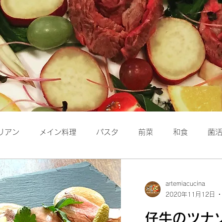
リアン
メイン料理
パスタ
前菜
和食
菌
保存食
洋食
パン
artemiacucina
2020年11月12日
仔牛のツナソー