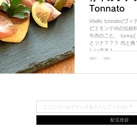
Tonnato
Vitello tonna
ピエモンテ州の伝統料理です。 Vitel
牛肉のこと、 tonn
とツナ？？？ 肉と魚
しいです！...
配信登録