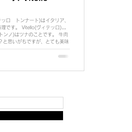
to(ヴィテッロ トンナート)はイタリア、
lo(ヴィテッロ)は
o(トンノ)はツナのことです。 牛肉
？と思いがちですが、とても美味