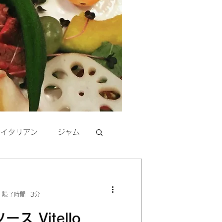
活イタリアン
ジャム
読了時間: 3分
ス Vitello