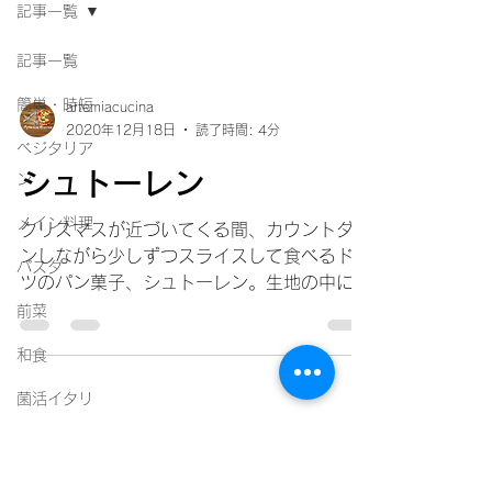
記事一覧
記事一覧
簡単・時短
artemiacucina
2020年12月18日
読了時間: 4分
ベジタリア
シュトーレン
ン
メイン料理
クリスマスが近づいてくる間、カウントダウ
ンしながら少しずつスライスして食べるドイ
パスタ
ツのパン菓子、シュトーレン。生地の中には
ドライフルーツやレーズンなど様々な種類が
前菜
入っていて、表面にはたっぷりの粉砂糖がま
和食
ぶされています。 シュトーレンはドイツに
古く伝わる伝統的なパン菓子です。ド...
菌活イタリ
アン
ニュースレター配信中
ジャム