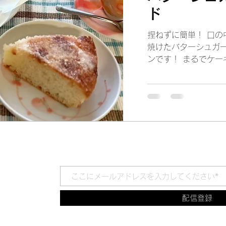
ド
捏ねずに簡単！ 口の
焼けたバターシュガ
ンです！ まるでケー
配信登録