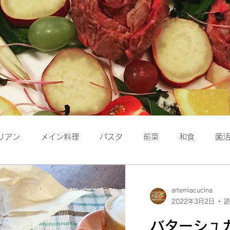
リアン
メイン料理
パスタ
前菜
和食
菌
保存食
洋食
パン
artemiacucina
2022年3月2日
読
バターシュ