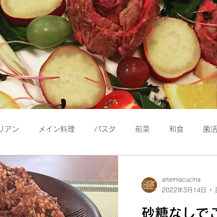
リアン
メイン料理
パスタ
前菜
和食
菌
保存食
洋食
パン
artemiacucina
2022年3月14日
砂糖なしで