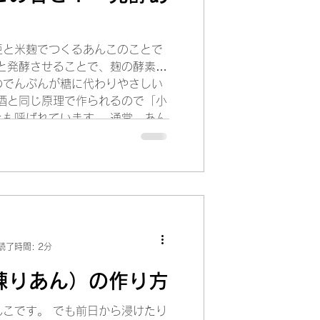
豆と米麹でつくるあんこのことで
と発酵させることで、麹の酵素に
のでんぷんが糖に代わりやさしい
酒と同じ原理で作られるので「小
も呼ばれています。 通常、あん
と同量程度の砂糖
読了時間: 2分
練りあん）の作り方
こです。 でも前日から浸けたり