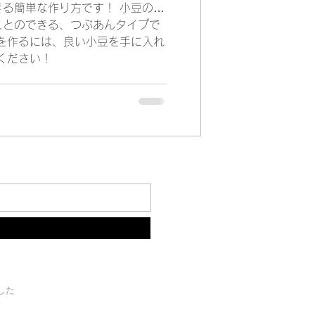
る簡単な作り方です！ 小豆の風
ことのできる、つぶあんタイプで
を作るには、良い小豆を手に入れ
ください！
した