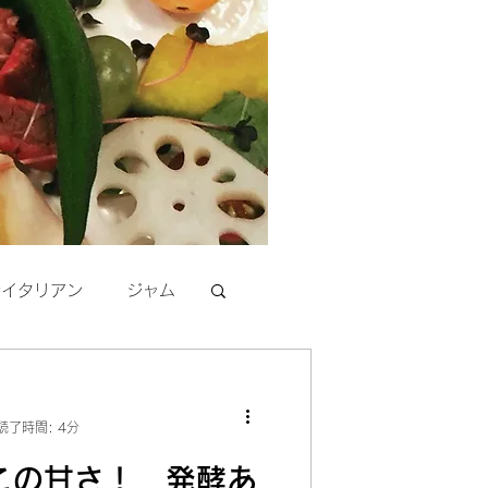
活イタリアン
ジャム
読了時間: 4分
この甘さ！ 発酵あ