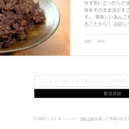
せず思い立ったらでき
味をそのまま活かす
す。 美味しいあんこ
ることから！ お試し
配信登録
©
2023 ソルト & ペッパー
Wix.com
を使って作成されま