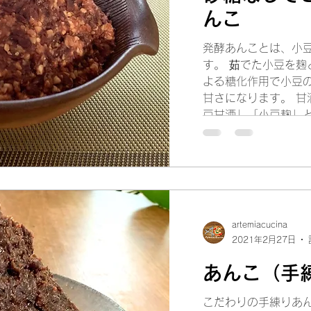
んこ
発酵あんことは、小
す。 茹でた小豆を麹
よる糖化作用で小豆
甘さになります。 甘
豆甘酒」「小豆麹」と
こを作る際には小豆
artemiacucina
2021年2月27日
あんこ（手
こだわりの手練りあん