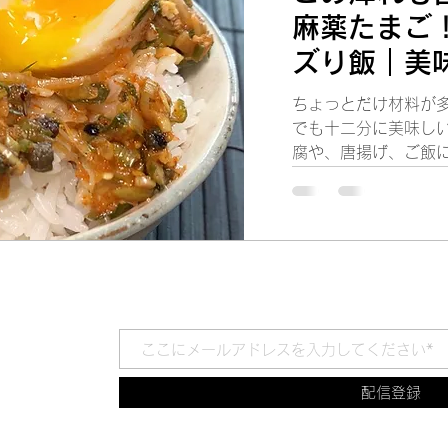
麻薬たまご
ズり飯｜美
まごの”超激
ちょっとだけ材料が多
法玉子
でも十二分に美味しい
腐や、唐揚げ、ご飯
す！ シビシビで旨辛
必ずハマること間違
配信登録