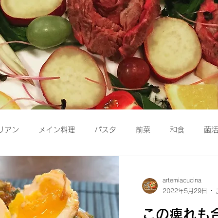
リアン
メイン料理
パスタ
前菜
和食
菌
保存食
洋食
パン
artemiacucina
2022年5月29日
この痺れも