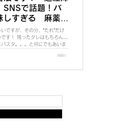
！SNSで話題！バ
味しすぎる 麻薬た
痺版”の作り方 合
いですが、その分、”たれ”だけ
です！ 残ったタレはもちろん豆
にパスタ。。。と何にでもあいま
な麻薬卵をお楽しみください！
いなし！