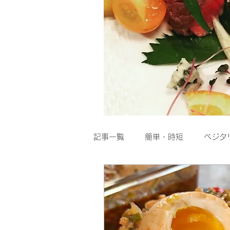
記事一覧
簡単・時短
ベジタ
粉物
スープ
Dolce