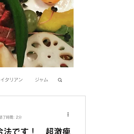
活イタリアン
ジャム
読了時間: 2分
合法です！ 超激痺