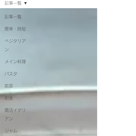
記事一覧
記事一覧
簡単・時短
ベジタリア
ン
メイン料理
パスタ
前菜
和食
菌活イタリ
アン
ジャム