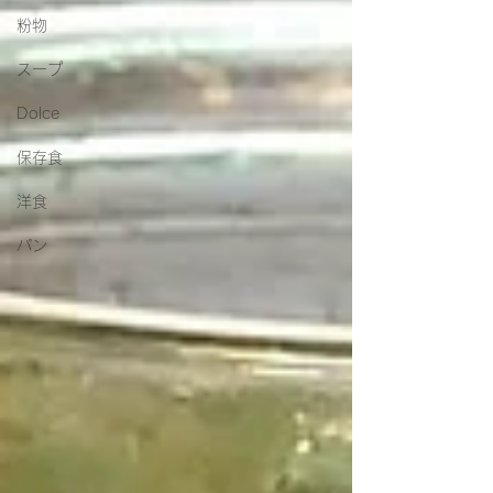
粉物
スープ
Dolce
保存食
洋食
パン