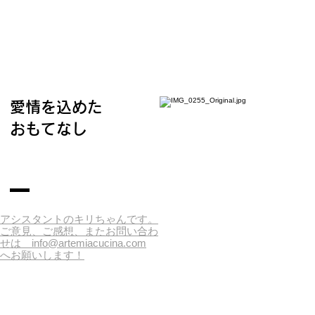
愛情を込めた
おもてなし
​アシスタントのキリちゃんです。
​ご意見、ご感想、またお問い合わ
せは
info@artemiacucina.com
へお願いします！