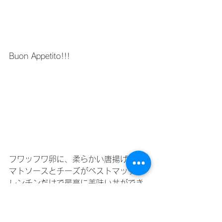
Buon Appetito!!!
フワッフワ卵に、柔らかい唐揚げ、ト
マトソースとチーズがベストマッチ！
レンチンだけで最高に美味い丼ができ
ました！
これは絶対試してみる価値あり！
食べた感想もお聞かせください！！！