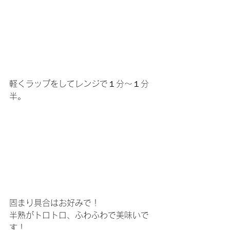
軽くラップをしてレンジで１分～１分
半。
固まり具合はお好みで！
半熟がトロトロ、ふわふわで美味いで
す！