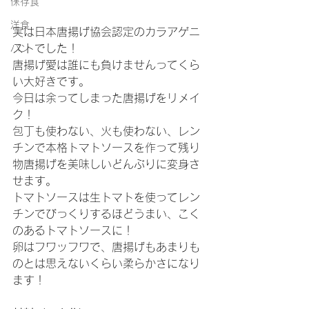
保存食
洋食
実は日本唐揚げ協会認定のカラアゲニ
ストでした！
パン
唐揚げ愛は誰にも負けませんってくら
い大好きです。
今日は余ってしまった唐揚げをリメイ
ク！
包丁も使わない、火も使わない、レン
チンで本格トマトソースを作って残り
物唐揚げを美味しいどんぶりに変身さ
せます。
トマトソースは生トマトを使ってレン
チンでびっくりするほどうまい、こく
のあるトマトソースに！
卵はフワッフワで、唐揚げもあまりも
のとは思えないくらい柔らかさになり
ます！