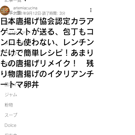
記事一覧
artemiacucina
記事一覧
2021年9月12日
読了時間: 3分
日本唐揚げ協会認定カラア
簡単・時短
ゲニストが送る、包丁もコ
ベジタリアン
ンロも使わない、レンチン
メイン料理
だけで簡単レシピ！あまり
パスタ
もの唐揚げリメイク！ 残
前菜
り物唐揚げのイタリアンチ
和食
ートマ卵丼
菌活イタリアン
ジャム
粉物
スープ
Dolce