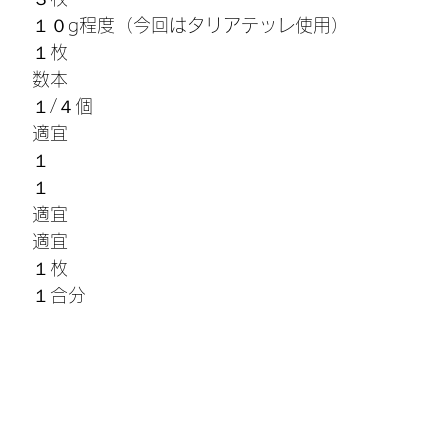
　　１０g程度（今回はタリアテッレ使用）
　　１枚
　　数本
　　１/４個
　　適宜　
　　１
　　１
　　適宜
　　適宜
　　１枚
　　１合分