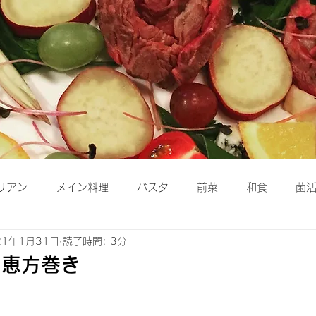
リアン
メイン料理
パスタ
前菜
和食
菌
21年1月31日
読了時間: 3分
保存食
洋食
パン
ラ恵方巻き