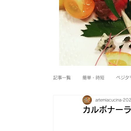
記事一覧
簡単・時短
ベジタ
artemiacucina
20
粉物
スープ
Dolce
カルボナー