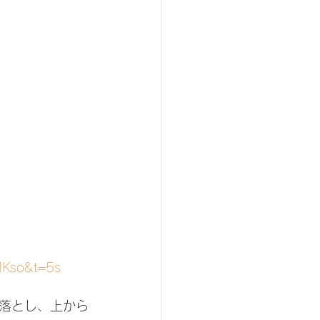
MKso&t=5s
落とし、上から